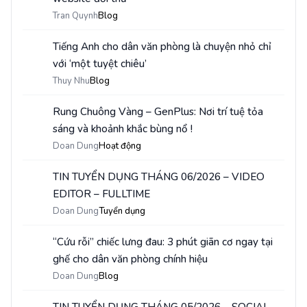
Tran Quynh
Blog
Tiếng Anh cho dân văn phòng là chuyện nhỏ chỉ
5
với ‘một tuyệt chiêu’
Thuy Nhu
Blog
Rung Chuông Vàng – GenPlus: Nơi trí tuệ tỏa
6
sáng và khoảnh khắc bùng nổ !
Doan Dung
Hoạt động
TIN TUYỂN DỤNG THÁNG 06/2026 – VIDEO
7
EDITOR – FULLTIME
Doan Dung
Tuyển dụng
“Cứu rỗi” chiếc lưng đau: 3 phút giãn cơ ngay tại
8
ghế cho dân văn phòng chính hiệu
Doan Dung
Blog