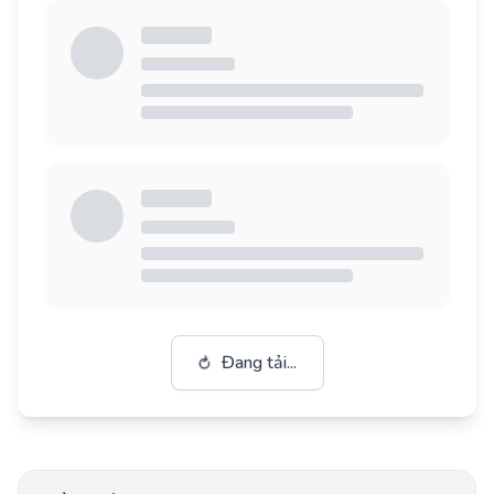
⟳
Đang tải...