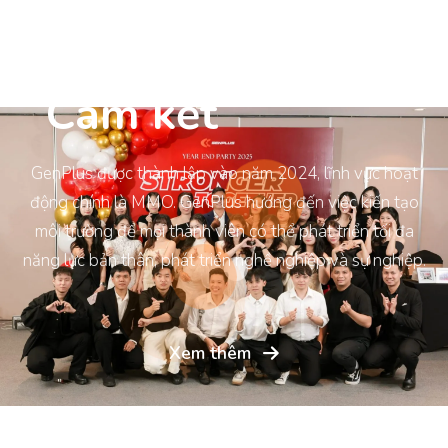
Cam kết
Tận tâ
|
GenPlus được thành lập vào năm 2024, lĩnh vực hoạt
động chính là MMO. GenPlus hướng đến việc kiến tạo
môi trường để mọi thành viên có thể phát triển tối đa
năng lực bản thân, phát triển nghề nghiệp và sự nghiệp.
Xem thêm