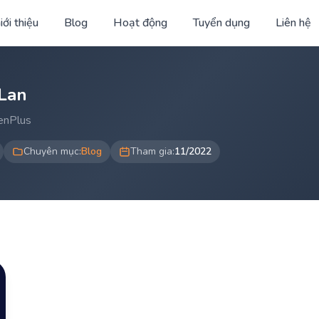
iới thiệu
Blog
Hoạt động
Tuyển dụng
Liên hệ
Lan
GenPlus
Chuyên mục:
Blog
Tham gia:
11/2022