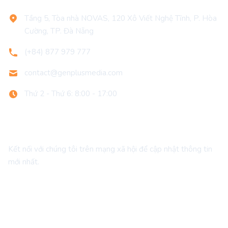
Tầng 5, Tòa nhà NOVAS, 120 Xô Viết Nghệ Tĩnh, P. Hòa
Cường, TP. Đà Nẵng
(+84) 877 979 777
contact@genplusmedia.com
Thứ 2 - Thứ 6: 8:00 - 17:00
Theo dõi chúng tôi
Kết nối với chúng tôi trên mạng xã hội để cập nhật thông tin
mới nhất.
Facebook
Tiktok
Email