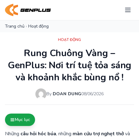
Trang chủ
›
Hoạt động
HOẠT ĐỘNG
Rung Chuông Vàng –
GenPlus: Nơi trí tuệ tỏa sáng
và khoảnh khắc bùng nổ !
By
DOAN DUNG
08/06/2026
Mục lục
Những
câu hỏi hóc búa
, những
màn cứu trợ nghẹt thở
và