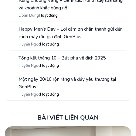
Rung Chuông Vàng – GenPlus: Nơi trí tuệ tỏa sáng
1
và khoảnh khắc bùng nổ !
Doan Dung
Hoạt động
Happy Men’s Day – Lời cảm ơn chân thành gửi đến
2
cánh mày râu gia đình GenPlus
Huyền Ngọc
Hoạt động
Tổng kết tháng 10 – Bứt phá về đích 2025
3
Huyền Ngọc
Hoạt động
Một ngày 20/10 rộn ràng và đầy yêu thương tại
4
GenPlus
Huyền Ngọc
Hoạt động
BÀI VIẾT LIÊN QUAN