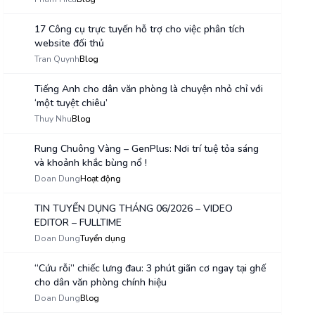
17 Công cụ trực tuyến hỗ trợ cho việc phân tích
website đối thủ
4
Tran Quynh
Blog
Tiếng Anh cho dân văn phòng là chuyện nhỏ chỉ với
‘một tuyệt chiêu’
5
Thuy Nhu
Blog
Rung Chuông Vàng – GenPlus: Nơi trí tuệ tỏa sáng
và khoảnh khắc bùng nổ !
6
Doan Dung
Hoạt động
TIN TUYỂN DỤNG THÁNG 06/2026 – VIDEO
EDITOR – FULLTIME
7
Doan Dung
Tuyển dụng
“Cứu rỗi” chiếc lưng đau: 3 phút giãn cơ ngay tại ghế
cho dân văn phòng chính hiệu
8
Doan Dung
Blog