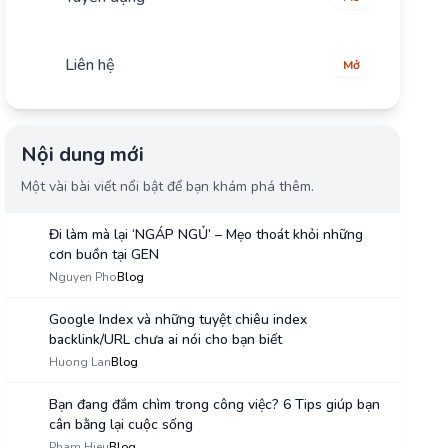
Liên hệ
Mở
Nội dung mới
Một vài bài viết nổi bật để bạn khám phá thêm.
Đi làm mà lại ‘NGÁP NGỦ’ – Mẹo thoát khỏi những
cơn buồn tại GEN
1
Nguyen Pho
Blog
Google Index và những tuyệt chiêu index
backlink/URL chưa ai nói cho bạn biết
2
Huong Lan
Blog
Bạn đang đắm chìm trong công việc? 6 Tips giúp bạn
cân bằng lại cuộc sống
3
Pham Hieu
Blog