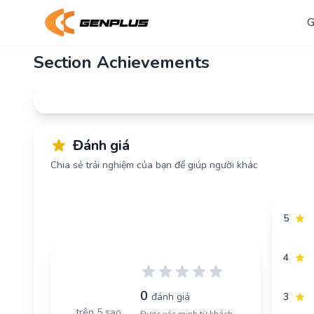
G
Section Achievements
Đánh giá
Chia sẻ trải nghiệm của bạn để giúp người khác
5
4
0.0
0
đánh giá
3
trên 5 sao
Được xác minh từ khách