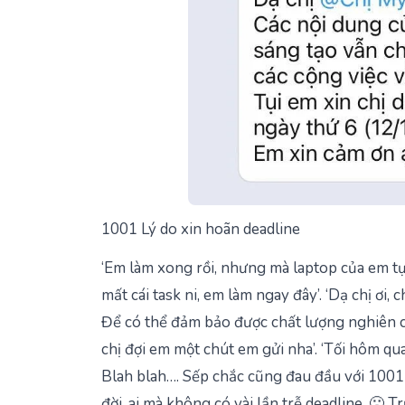
1001 Lý do xin hoãn deadline
‘Em làm xong rồi, nhưng mà laptop của em tự
mất cái task ni, em làm ngay đây’.
‘Dạ chị ơi, 
Để có thể đảm bảo được chất lượng nghiên cứ
chị đợi em một chút em gửi nha’.
‘Tối hôm qua
Blah blah…. Sếp chắc cũng đau đầu với 1001 
đời, ai mà không có vài lần trễ deadline. 🙁 T