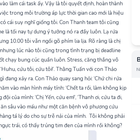
ào làm cái task ấy. Vậy là tôi quyết định, hoàn thành
iệc trong môi trường áp lực thời gian cao mới là hiệu
 có cái suy nghĩ giống tôi. Con Thanh team tôi cũng
ne là tối nay tự dưng ý tưởng nó ra đầy luôn. Lạ rứa
ưng 10.00 tôi vẫn ngồi gõ phím lia lịa. Rõ ràng là chị
 nhưng lúc nào tôi cũng trong tình trạng bị deadline
B
chốt chạy bung cúc quần luôn. Stress, căng thẳng vô
:
‘Huhu, cứu tôi, cứu tôi!’
. Thằng Tuấn với con Thảo
N
gì đang xảy ra. Con Thảo quay sang hỏi:
‘Chứ chi rứa
chăm vào màn hình máy tính:
‘Chết ta rồi, làm không kịp
g đội của mình:
‘Chị Yến, cứu em!’
, ‘
Thanh ơi, cứu ta đi,
 đã ăn sâu vào máu như một căn bệnh vô phương cứu
 hàng tá lý do cho sự trễ nải của mình. Tôi không phải
 ngực trái, có thấy trúng tim đen của mình rồi không?