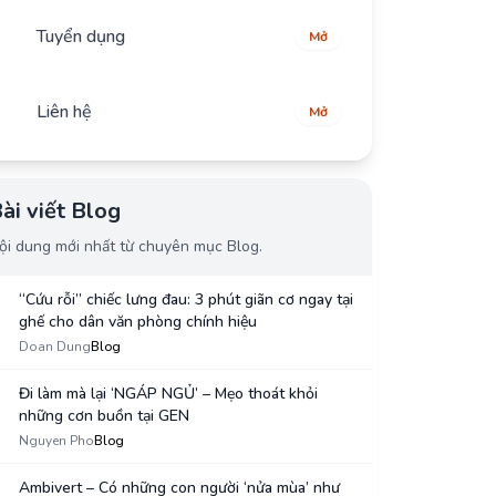
Tuyển dụng
Mở
Liên hệ
Mở
ài viết Blog
ội dung mới nhất từ chuyên mục Blog.
“Cứu rỗi” chiếc lưng đau: 3 phút giãn cơ ngay tại
ghế cho dân văn phòng chính hiệu
1
Doan Dung
Blog
Đi làm mà lại ‘NGÁP NGỦ’ – Mẹo thoát khỏi
những cơn buồn tại GEN
2
Nguyen Pho
Blog
Ambivert – Có những con người ‘nửa mùa’ như