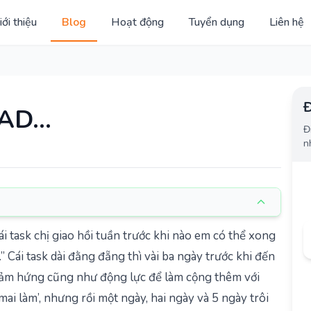
iới thiệu
Blog
Hoạt động
Tuyển dụng
Liên hệ
Đ
EAD…
Đ
n
‘Cái task chị giao hồi tuần trước khi nào em có thể xong
” Cái task dài đằng đẵng thì vài ba ngày trước khi đến
cảm hứng cũng như động lực để làm cộng thêm với
 mai làm’, nhưng rồi một ngày, hai ngày và 5 ngày trôi