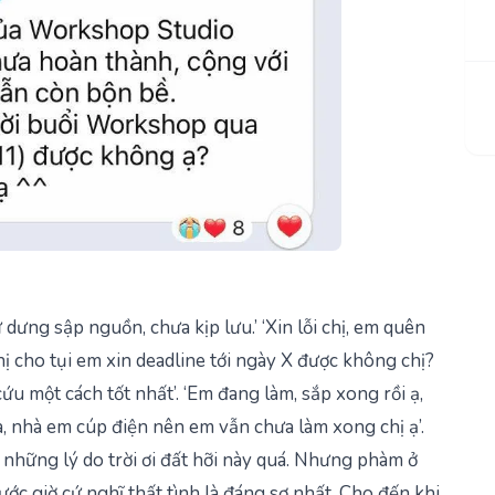
 dưng sập nguồn, chưa kịp lưu.’
‘Xin lỗi chị, em quên
chị cho tụi em xin deadline tới ngày X được không chị?
u một cách tốt nhất’.
‘Em đang làm, sắp xong rồi ạ,
, nhà em cúp điện nên em vẫn chưa làm xong chị ạ’.
những lý do trời ơi đất hỡi này quá. Nhưng phàm ở
rước giờ cứ nghĩ thất tình là đáng sợ nhất. Cho đến khi