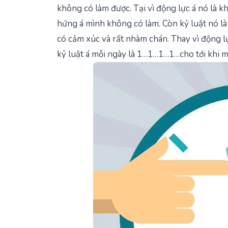
không có làm được. Tại vì động lực á nó là 
hứng á mình không có làm. Còn kỷ luật nó là 
có cảm xúc và rất nhàm chán. Thay vì động l
kỷ luật á mỗi ngày là 1…1…1…1…cho tới khi mà