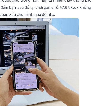
sk được giao trong hôm nay, tự nhiên thấy thông báo
đám bạn, sau đó lại chơi game rồi lướt tiktok không
i quen xấu cho mình nữa đó nha.