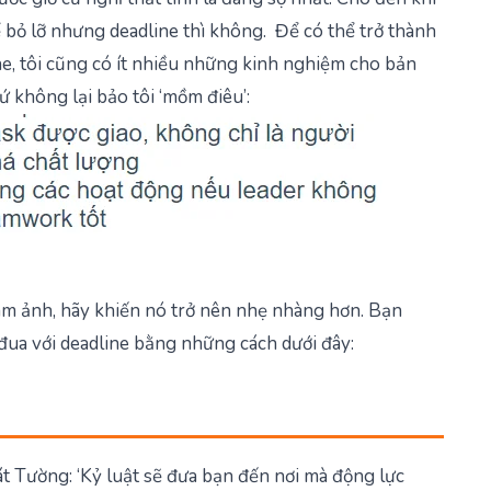
thể bỏ lỡ nhưng deadline thì không. Để có thể trở thành
ine, tôi cũng có ít nhiều những kinh nghiệm cho bản
 không lại bảo tôi ‘mồm điêu’:
ám ảnh, hãy khiến nó trở nên nhẹ nhàng hơn. Bạn
đua với deadline bằng những cách dưới đây:
át Tường:
‘Kỷ luật sẽ đưa bạn đến nơi mà động lực