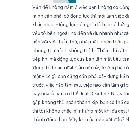
Vấn đề không nằm ở việc bạn không có động 
mình cần phải có động lực thì mới làm việc đ
khác nhau. Động lực có nghĩa là bạn có hứng t
yếu tố bên ngoài, nó đến và đi, nhanh như cá
liền với việc tuân thủ, phải mất nhiều thời g
những thứ mình không thích. Thậm chí rất nh
tiếp khi mà động lực của bạn lặn mất tiêu tă
‘đừng trì hoãn nữa!’. Câu nói này không hề c
một việc gì, bạn cũng cần phải xây dựng kế h
trước, việc nào làm sau, việc nào cần làm g
hay nữa là bạn có thể deal Deadline. Ngay lú
gấp không thể hoàn thành kịp, bạn có thể de
thì tôi không chắc ;p) nhưng một khi đã dea
thành đúng hạn. Vậy khi nào nên bắt đầu? N