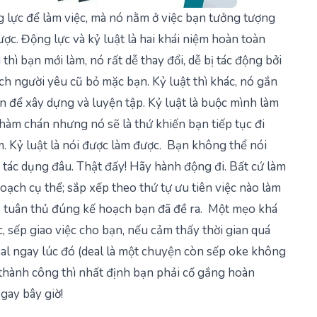
lực để làm việc, mà nó nằm ở việc bạn tưởng tượng
ược. Động lực và kỷ luật là hai khái niệm hoàn toàn
hì bạn mới làm, nó rất dễ thay đổi, dễ bị tác động bởi
ch người yêu cũ bỏ mặc bạn. Kỷ luật thì khác, nó gắn
ian để xây dựng và luyện tập. Kỷ luật là buộc mình làm
àm chán nhưng nó sẽ là thứ khiến bạn tiếp tục đi
m. Kỷ luật là nói được làm được. Bạn không thể nói
ó tác dụng đâu. Thật đấy! Hãy hành động đi. Bất cứ làm
oạch cụ thể; sắp xếp theo thứ tự ưu tiên việc nào làm
ấp; tuân thủ đúng kế hoạch bạn đã đề ra. Một mẹo khá
c, sếp giao việc cho bạn, nếu cảm thấy thời gian quá
al ngay lúc đó (deal là một chuyện còn sếp oke không
l thành công thì nhất định bạn phải cố gắng hoàn
gay bây giờ!