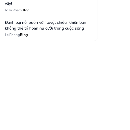
vậy!
3
Joey Phạm
Blog
Đánh bại nỗi buồn với ‘tuyệt chiêu’ khiến bạn
không thể trì hoãn nụ cười trong cuộc sống
4
Le Phong
Blog