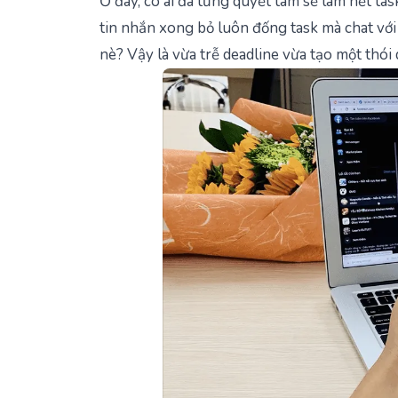
Ở đây, có ai đã từng quyết tâm sẽ làm hết ta
tin nhắn xong bỏ luôn đống task mà chat với 
nè? Vậy là vừa trễ deadline vừa tạo một thó