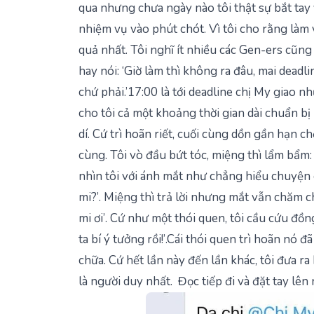
qua nhưng chưa ngày nào tôi thật sự bắt tay v
nhiệm vụ vào phút chót. Vì tôi cho rằng làm v
quả nhất. Tôi nghĩ ít nhiều các Gen-ers cũng
hay nói: ‘Giờ làm thì không ra đâu, mai deadli
chứ phải.’17:00 là tới deadline chị My giao nh
cho tôi cả một khoảng thời gian dài chuẩn bị
dí. Cứ trì hoãn riết, cuối cùng dồn gần hạn 
cùng. Tôi vò đầu bứt tóc, miệng thì lẩm bẩm
nhìn tôi với ánh mắt như chẳng hiểu chuyện 
mi?’
. Miệng thì trả lời nhưng mắt vẫn chăm 
mi ơi’
. Cứ như một thói quen, tôi cầu cứu đồn
ta bí ý tưởng rồi!’
.Cái thói quen trì hoãn nó
chữa. Cứ hết lần này đến lần khác, tôi đưa ra
là người duy nhất. Đọc tiếp đi và đặt tay lên