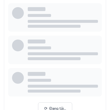
⟳
Đang tải...