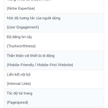
(Niche Expertise)
Mức độ tương tác của người dùng
1
(User Engagement)
Độ đáng tin cậy
5
(Trustworthiness)
Thân thiện với thiết bị di động
4
(Mobile-Friendly / Mobile-First Website)
Liên kết nội bộ
3
(Internal Links)
Tốc độ tải trang
3
(Pagespeed)